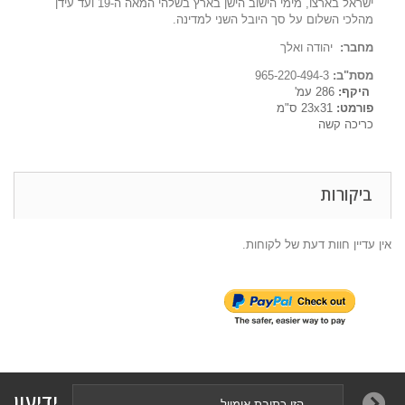
ישראל בארצו, מימי הישוב הישן בארץ בשלהי המאה ה-19 ועד עידן
מהלכי השלום על סך היובל השני למדינה.
מחבר:
יהודה ואלך
מסת"ב:
965-220-494-3
היקף:
286 עמ'
פורמט:
23x31 ס"מ
כריכה קשה
ביקורות
אין עדיין חוות דעת של לקוחות.
ידיעון