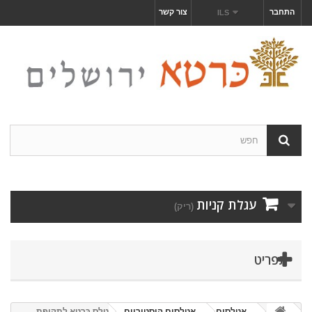
התחבר
צור קשר
ILS
עגלת קניות
(ריק)
תפריט
אטלסים
אטלסים היסטוריים
אטלס כּרטא לתקופת