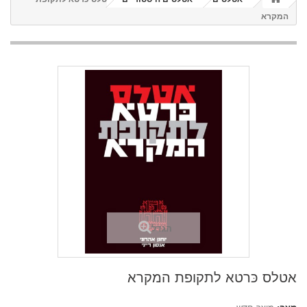
המקרא
הגדל
אטלס כּרטא לתקופת המקרא