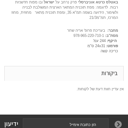
באטלס כּרטא אוניברסלי
פרק נרחב על
ישראל
ובו מפות חדשניות
רבות. לדוגמה: מפת תוכנית המִתאר הארצית המשולבת לבנייה
ולשימור, הידועה בשמה תמ"א 35, ומפת תוכנית מִתאר מחוזית, מחוז
המרכז, תמ"מ21/3
מחבר:
בעריכת פרופ' אריה שחר
מסת"ב:
978-965-220-710-1
היקף:
244 עמ'
פורמט:
24x31 ס"מ
כריכה קשה
ביקורות
אין עדיין חוות דעת של לקוחות.
ידיעון