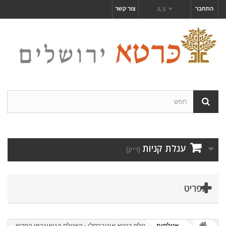
התחבר
צור קשר
ILS
עגלת קניות
(ריק)
תפריט
אטלסים
אטלס כּרטא אוניברסלי - האטלס הגיאוגרפי החדש