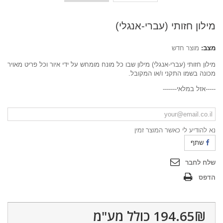
מילון חזותי (עברי-אנגלי)
מצב:
מוצר חדש
מילון חזותי (עברי-אנגלי) מילון שבו כל מונח מומחש על ידי איור וכל פריט מאויר
מכונה בשמו התקני ו/או המקובל.
-----אזל במלאי-------
נא להודיע ​​לי כאשר המוצר זמין
שתף
שלח לחבר
הדפס
194.65₪‎
כולל מע"מ