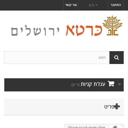
התחבר
צור קשר
ILS
עגלת קניות
(ריק)
תפריט
מילון חזותי (עברי-אנגלי)