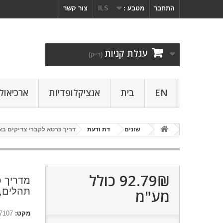
התחבר
מטבע :
ILS
צור קשר
עגלת קניות
(ריק)
EN
בית
אנציקלופדיות
ארכיאולו
שונים
דת ודעת
מדריך כּרטא לקברי צדיקים בא
92.79₪‎
כולל
מדריך כ
תהלים, 
מע"מ
מקט:
7107