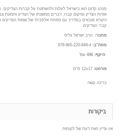
מנהג קדום הוא בישראל לעלות ולהשתטח על קברות הצדיקים, ולה
אודות הצדיק ומיקום קברו, דברים ממשנתו של הצדיק ותמונת צבע
הקורא מובאים במדריך גם מפתח אלפביתי של שמות הצדיקים ומ
קברי הצדיקים.
מחבר:
הרב ישראל גליס
מסת"ב:
978-965-220-
848-4
היקף:
496
עמ'
פורמט:
17
x
12
ס"מ
כריכה קשה
ביקורות
אין עדיין חוות דעת של לקוחות.