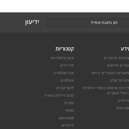
ידיעון
ידע
קטגוריות
צעים מיוחדים
אנציקלופדיות
צרים חדשים
מדריכים
וצרים הנמכרים ביותר
ארכיאולוגיה
נויות שלנו
אטלסים
יניות שימוש באתר החזרות
לקסיקונים
יטולי מוצרים
טבע וידיעת הארץ
דותינו
שונים
ת אתר
מפות
русский
מילונים