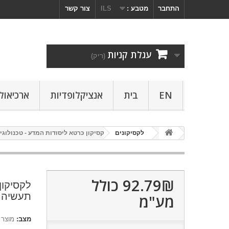
התחבר
מטבע :
ILS
צור קשר
עגלת קניות
(ריק)
EN
בית
אנציקלופדיות
ארכיאולו
לקסיקונים
לקסיקון כּרטא ליסודות המדע - טכנולוג
92.79₪‎
כולל
לקסיקון
תעשיה 
מע"מ
מצב:
מוצר 