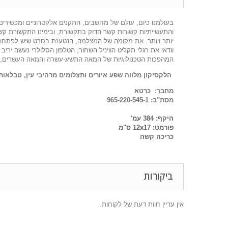
בעולמנו כיום, עולם של מחשבים, התקנים אלקטרוניים ומכשירים
והתעשייתיות קשורות קשר הדוק בתקשורת, ובימינו התקשורת קשור
יותר ויותר. את מקומה של המצלמה, הנטענת בסרט שיש לפתחו 
וודאי את רגלי תקליט הוויניל השחור; הטלפון הסלולרי נעשה יריב 
המהפכות הטכנולוגיות של המאה התשע-עשרה והמאה העשרים, וב
הלקסיקון מלווה שפע איורים ותצלומים מרהיבי עין, טבלאות
מחבר: כּרטא
מסת"ב:
965-220-545-1
היקף:
384
עמ'
פורמט:
17
x
12
ס"מ
כריכה קשה
ביקורות
אין עדיין חוות דעת של לקוחות.