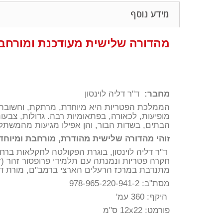
מידע נוסף
מהדורה שלישית מעודכנת ומורחב
מחבר:
ד"ר דליה לוינסון
הממלכת הפטריות היא מיוחדת, מרתקת, וחשובה 
מופיעות, לכאורה, בפתאומיות רבה. גדולות, צבעונ
הבתים, בשדות הבור, והן אפילו מגיעות מהמשתלו
זוהי מהדורה שלישית מהודרת, מורחבת ומיוחדת
ד"ר דליה לוינסון, בוגרת הפקולטה לחקלאות ברח
חקרה פטריות ונמנתה עם תלמידי פרופסור זהר (זה
מתנדבת במרכז הרעלים הארצי ברמב"ם, מורת דר
מסת"ב: 978-965-220-941
-2
היקף: 360 עמ'
פורמט:
22
x
12
ס"מ