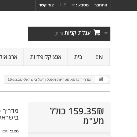
התחבר
מטבע :
ILS
צור קשר
עגלת קניות
(ריק)
EN
בית
אנציקלופדיות
ארכיאולו
מדריך כּרטא פטריות מאכל ורעל בישראל-מבצע-15
159.35₪‎
כולל
מדריך כ
בישראל-
מע"מ
מצב:
מוצר 