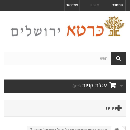
התחבר
צור קשר
ILS
עגלת קניות
(ריק)
תפריט
מדריך כּרטא פטריות מאכל ורעל בישראל-מבצע-7