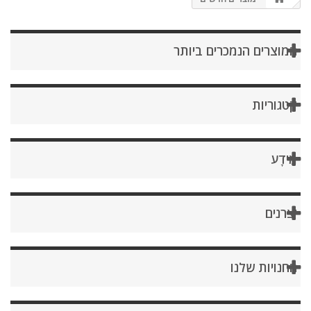
המוצרים הנמכרים ביותר
קטגוריות
מֵידָע
יצרנים
החנויות שלנו