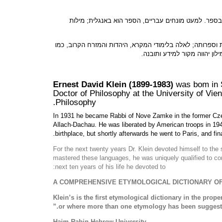
 בספר. למעט מונחים עבריים, הספר הוא באנגלית; מילות
ת וספרותה; לאלה בלימודי המקרא, היהדות והמזרח הקרוב, כמו
ן יהווה מקור למידע ותובנה.
Ernest David Klein (1899-1983)
was bom in S
Doctor of Philosophy at the University of Vie
Philosophy.
In 1931 he became Rabbi of Nove Zamke in the former Czech
Allach-Dachau. He was liberated by American troops in 1945.
birthplace, but shortly afterwards he went to Paris, and fi
For the next twenty years Dr. Klein devoted himself to the
mastered these languages, he was uniquely qualified to co
next ten years of his life he devoted to:
A COMPREHENSIVE ETYMOLOGICAL DICTIONARY O
“Klein’s is the first etymological dictionary in the pro
or where more than one etymology has been suggeste
Haim Rabin Hebrew University