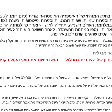
במלחמת העולם השנייה, תחילה לאושוויץ ואחר כך למחנה הריכוז 
י משלוש אחיותיו נספו במחנות ההשמדה. לאחר השואה הוא חזר לעיר ה
לית. מכיוון שבאנגלית יש שורשים בכארבעים שפות מדוברות ונכחדות, וקליין שלט ב
גו באותה תקופה. את עשר השנים הבאות לחייו הקדיש ל:
י אנגלית
הנכון של העברית כמכלול .... הוא מיישם את חוקי הקול בקפ
לוגיות מפורטות של כ -30,000 מילים וצורות מילים - בנפח קל לשימוש ייחודי בהיקפו ובסמכותו.
נדיום עשיר של ידע על מקורם, נגזרתם, וריאציותיהם של מרבית המילים העבריות, ומ
נה גם המילים המקראיות, המשניות והרבניות המודיעות את השפה של ימינו, כמו גם מ
 מתוך אכדית, ארמית, יוונית, ערבית ושאר השפות שהעשירו את אוצר המילים העברי.
 החלק של הדיבור או השכבה הלשונית ממנה הוא בא. המשמעויות השונות של מונח הכ