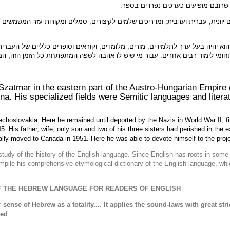
, שרובם מופיעים כערכים נפרדים בספר.
ם יוונית, עברית וערבית; ומדריכים שלמים לקיצורים, סמלים ומקורות עזר המשמשים
הוא יהיה בעל ערך לתלמידים, מורים, מלומדים, וקוראים וסופרים כלליים של העברי
ומי לימוד רבים אחרים. עבור מי שיש לו אהבה לשפה המתפתחת כל הזמן הזה, המילו
zatmar in the eastern part of the Austro-Hungarian Empire (
nna. His specialized fields were Semitic languages and liter
oslovakia. Here he remained until deported by the Nazis in World War II, fir
 His father, wife, only son and two of his three sisters had perished in the 
nally moved to Canada in 1951. Here he was able to devote himself to the proje
 study of the history of the English language. Since English has roots in som
mpile his comprehensive etymological dictionary of the English language, whi
F THE HEBREW LANGUAGE FOR READERS OF ENGLISH
per sense of Hebrew as a totality.... It applies the sound-laws with great 
d.”