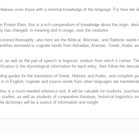
ith Hebrew, even those with a minimal knowledge of the language. For here are
 Ernest Klein, this is a rich compendium of knowledge about the origin, deriv
ary has changed, in meaning and in usage, over the centuries.
 covered thoroughly; also here are the Biblical, Mishnaic, and Rabbinic words
n identifies borrowed or cognate words from Akkadian, Aramaic, Greek, Arabic 
ion, as well as the part of speech or linguistic stratum from which it comes. T
fication is the etymological information for each entry; then follow the deriva
uding guides for the translation of Greek, Hebrew, and Arabic; and complete 
is in English; cognate and source words from other languages are transliterate
his is a much-needed reference tool, ft will be valuable for students, teacher
rn studies, as well as stu­dents of conparative literature, historical linguistic
e dictionary will be a source of information and insight.