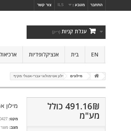
התחבר
מטבע :
ILS
צור קשר
עגלת קניות
(ריק)
EN
בית
אנציקלופדיות
ארכיאולו
מילונים
מילון אטימולוגי עברי-אנגלי מקיף
491.16₪‎
כולל
מילון א
מע"מ
מקט:
0427
מצב:
מוצר 