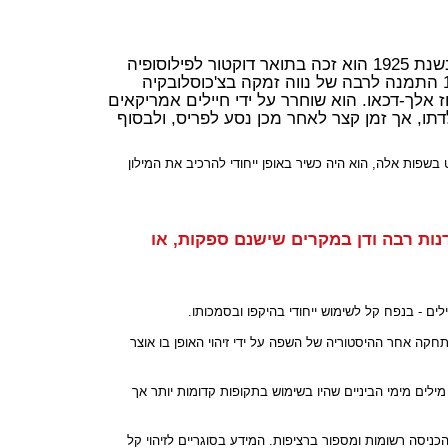
(1899-1983) נולד בשאטמר בחלק המזרחי של האימפריה האוסטרו-הונגרית (כיום רומניה). בשנת 1925 הוא זכה בתואר דוקטור לפילוסופיה
באוניברסיטת וינה. תחומי ההתמחות שלו היו שפות וספרות שמיות, שפות רומנטיות וספרות ופילוסופיה. בשנת 1931 התמנה לרבה של נווה זמקה בצ'כוסלובקיה
אלך-דכאו. הוא שוחרר על ידי חיילים אמריקאים
ולדתו, אך זמן קצר לאחר מכן נסע לפריס, ולבסוף
שפות אלה, הוא היה כשיר באופן ייחודי להרכיב את המילון
דנות רבה ודן במקרים שישנם ספקות, או
תחקה אחר ההיסטוריה של השפה על ידי זיהוי האופן בו אוצר
ילים מימי הביניים שהיו בשימוש בתקופות קדומות יותר אך
ניסה רשומות ומספור ברציפות. המידע בסוגריים לזיהוי קל