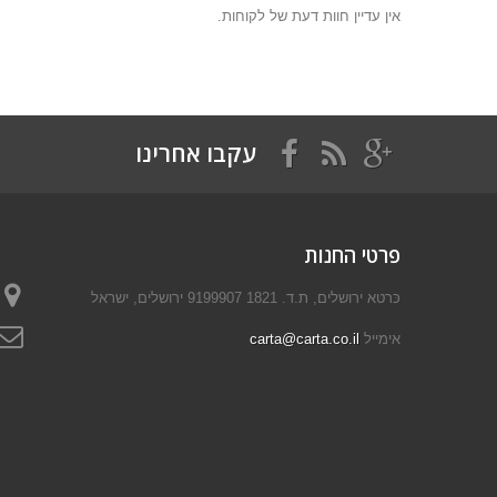
אין עדיין חוות דעת של לקוחות.
עקבו אחרינו
פרטי החנות
כּרטא ירושלים, ת.ד. 1821 9199907 ירושלים, ישראל
אימייל
carta@carta.co.il