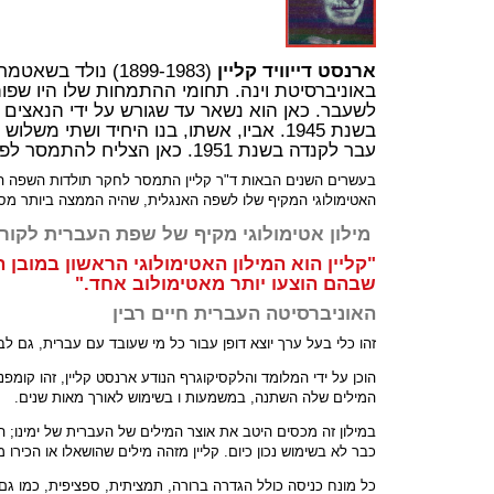
ארנסט דייוויד קליין
לשעבר. כאן הוא נשאר עד שגורש על ידי הנאצים 
בשנת 1945. אביו, אשתו, בנו היחיד ושת
עבר לקנדה בשנת 1951. כאן הצליח להתמסר לפרויקטים שהקים קודם לכן באירופה.
בעשרים השנים הבאות ד"ר קליין התמסר לחקר תולדות השפה האנג
האטימולוגי המקיף שלו לשפה האנגלית, שהיה הממצה ביותר מסו
מילון אטימולוגי מקיף של שפת העברית לקורא
"קליין הוא המילון האטימולוגי הראשון במובן 
שבהם הוצעו יותר מאטימולוב אחד."
האוניברסיטה העברית חיים רבין
זהו כלי בעל ערך יוצא דופן עבור כל מי שעובד עם עברית, גם לבעלי ידע מינימלי בשפה. שכן הנה אנמו
הוכן על ידי המלומד והלקסיקוגרף הנודע ארנסט קליין, זהו קומפ
המילים שלה השתנה, במשמעות ו בשימוש לאורך מאות שנים.
במילון זה מכסים היטב את אוצר המילים של העברית של ימינו; ה
כבר לא בשימוש נכון כיום. קליין מזהה מילים שהושאלו או הכירו
כל מונח כניסה כולל הגדרה ברורה, תמציתית, ספציפית, כמו גם