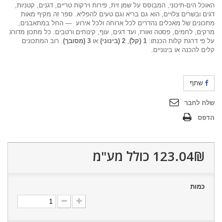
האוכל הים-תיכוני, המבוסס על שמן זית, פירות וירקות טריים, דגנים, קטניות,
דגים ובשרים צלויים, הוא גם בריא וגם טעים להפליא. ספר זה מקיף מאות
מתכונים של מאכלים נהדרים לכל ארוחה ולכל אירוע — החל במתאבנים,
מרקים, לחמים, פסטה ואורז, ועד דגים, עוף, קינוחים ורטבים. כל מתכון מדורג
על פי דרגת קלות הכנתו:
1 (קל)
,
2 (בינוני)
או
3 (מסובך)
. רוב המתכונים
קלים להכנה או בינוניים.
שתף
שלח לחבר
הדפס
123.04₪‎
כולל מע"מ
כמות