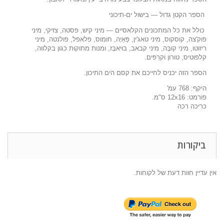
הספר הקטן גדול
—
בישול ים-תיכוני
כולל את כל המתכונים הקלאסיים
—
מיני קיש, פסטה, צזיקי, מיני
פוק'צה, קוסקוס, מיני טאג'ין, פַּאֵיָה, חומוס, פלאפל, פולנטה, מיני
ריזוטו, מיני קוּבֶּה, מיני קבאב, בּוּיאבֶּז, ומנות מתוקות כגון בקלווה,
קלפוטיס, טורון וקרֵפּים.
הספר הזה יכניס לחייכם את קסם הים התיכון.
היקף:
768
עמ'
פורמט:
16
x
12
ס"מ.
כריכה רכה
ביקורות
אין עדיין חוות דעת של לקוחות.