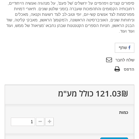
סיפורים קצרים ויפהפיים על ירושלים 'של פעם', על מנהגיה ואנשיה הייחודיים,
רחובותיה הקסומים והתהפוכות שעברה בזמני שלטון שונים. תיאורי דמויות
מפורסמות לצד אנשים קשי-יום, יופי וטוב-לב לצד רשעות וקנאה, מאכלים
וניחוחות שונים, האוניברסיטה הראשונה, ה'מקומון' הראשון, מאבקי קליטה, שוד
הבנק הראשון, חנויות הספרים הקטנטנות שבהן נחבאו 'מציאות' של ממש, ועוד
ועוד ועוד.
שתף
שלח לחבר
הדפס
121.03₪‎
כולל מע"מ
כמות