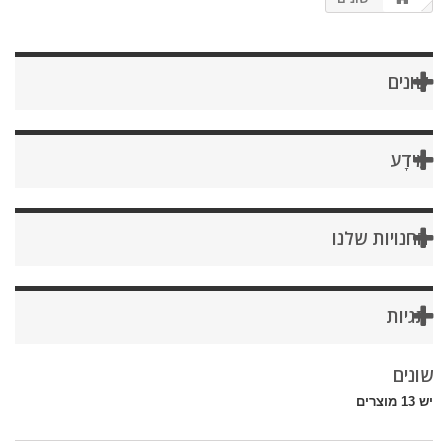
שונים
מֵידָע
החנויות שלנו
תגיות
שונים
יש 13 מוצרים