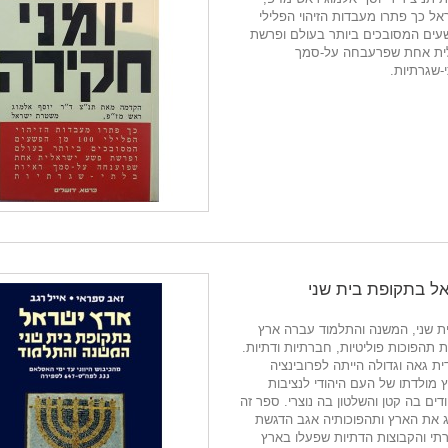
ל כך פתרו מﬠבדות הזיהוי הפלילי
הפשﬠים המסובכים ביותר בעולם ופרשת
ית אחת שפרﬠבחה ﬠל-סמך
-שגרתיות.
ל בתקופת בית שני
ת שני, המשנה והתלמוד עברה ארץ
תהפוכות פוליטיות, חברתיות ודתיות.
ת גאה וגדולה הייתה לפרובינציה
 מולדתו של העם היהודי לנציבות
דים בה קטן והשלטון בה נוצרי. ספר זה
 את הארץ ותהפוכותיה אגב הדגשת
י והקבוצות הדתיות שפעלו בארץ