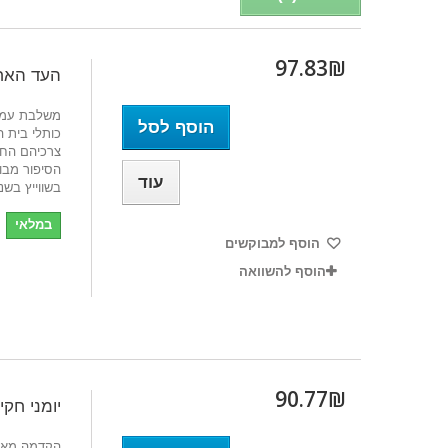
97.83₪‎
העד האחר
משלבת עמי
הוסף לסל
כותלי בית 
צרכיהם החב
הסיפור מבו
עוד
בשווייץ בשנת 87
במלאי
הוסף למבוקשים
הוסף להשוואה
90.77₪‎
יומני חקי
הקדמה מאת 