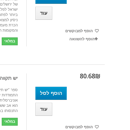
של ירושלים
ישראל לפלס
עוד
ביותר לפתרו
ניסיון למצו
הכרת מעמדם
והמקומות ה
הוסף למבוקשים
הוסף להשוואה
במלאי
80.68₪‎
יש תקווה
ספר "יש תיק
הוסף לסל
התמודדות ע
אוניברסלית
הוא אב ששכ
עוד
התנסותו בחו
במלאי
הוסף למבוקשים