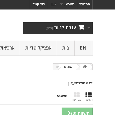
התחבר
מטבע :
ILS
צור קשר
עגלת קניות
(ריק)
EN
בית
אנציקלופדיות
ארכיאולו
שונים
עיון
עיון
יש 8 מוצרים
תצוגה:
רשימה
מטריצה
השווה (
0
)