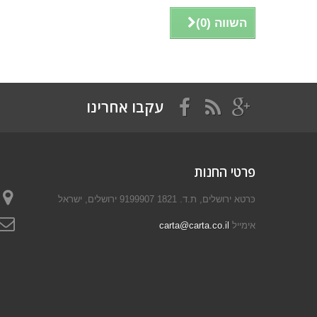
השווה (
0
)
עקבו אחרינו
פרטי החנות
כּרטא ירושלים, ת.ד. 1821 9199907 ירושלים, ישראל
אימייל
carta@carta.co.il