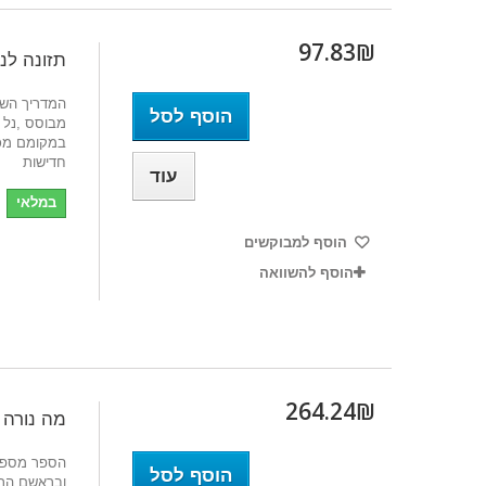
97.83₪‎
תזונה לנ
המדריך השל
הוסף לסל
מבוסס ,נל 
במקומם מכי
חדישות
עוד
במלאי
הוסף למבוקשים
הוסף להשוואה
264.24₪‎
מה נורה 
הספר מספר 
הוסף לסל
ובראשם הר 