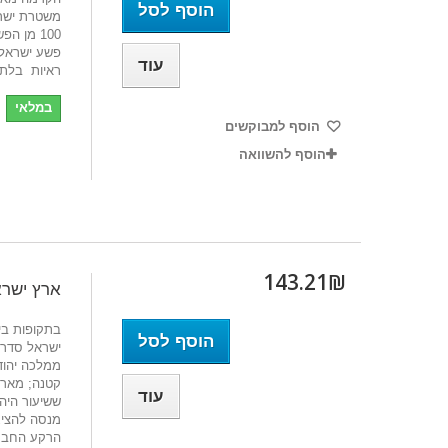
הוסף לסל
משטרת ישרא
100 מן 
פשﬠ ישראל
עוד
ראיות בלתי
במלאי
הוסף למבוקשים
הוסף להשוואה
143.21₪‎
ארץ ישרא
בתקופות בי
הוסף לסל
ישראל סדרת 
ממלכה יהודי
קטנה; מארץ
עוד
ששיעור היהו
מנסה להציג
הרקע החברת